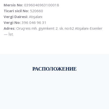
Mersis No:
0396046963100018
Ticari sicil No:
520660
Vergi Dairesi:
Atışalanı
Vergi No:
396 046 96 31
Adres:
Oruçreis mh. giyimkent 2. sk. no:62 Atışalanı-Esenler
— İst.
РАСПОЛОЖЕНИЕ