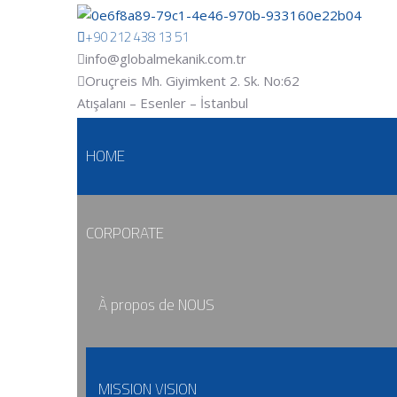
+90 212 438 13 51
info@globalmekanik.com.tr
Oruçreis Mh. Giyimkent 2. Sk. No:62
Atışalanı – Esenler – İstanbul
HOME
CORPORATE
À propos de NOUS
MISSION VISION