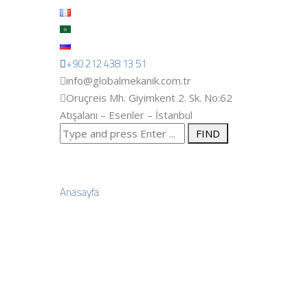
+90 212 438 13 51
info@globalmekanik.com.tr
Oruçreis Mh. Giyimkent 2. Sk. No:62
Atışalanı – Esenler – İstanbul
Search
À propos d
for:
Anasayfa
»
À propos de NOUS