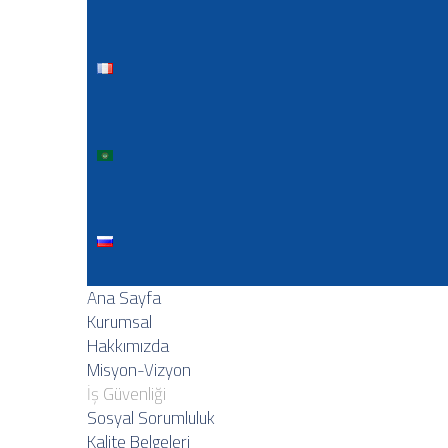
Ana Sayfa
Kurumsal
Hakkımızda
Misyon-Vizyon
İş Güvenliği
Sosyal Sorumluluk
Kalite Belgeleri