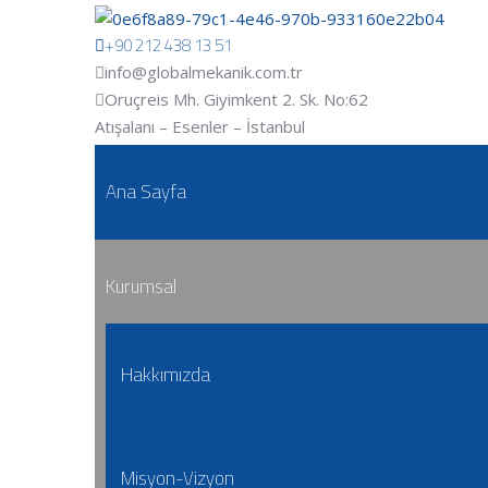
+90 212 438 13 51
info@globalmekanik.com.tr
Oruçreis Mh. Giyimkent 2. Sk. No:62
Atışalanı – Esenler – İstanbul
Ana Sayfa
Kurumsal
Hakkımızda
Misyon-Vizyon